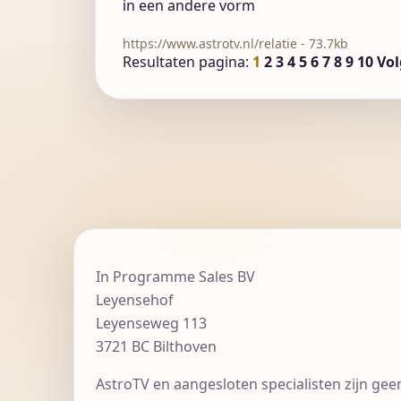
in een andere vorm
https://www.astrotv.nl/relatie - 73.7kb
Resultaten pagina:
1
2
3
4
5
6
7
8
9
10
Vo
In Programme Sales BV
Leyensehof
Leyenseweg 113
3721 BC Bilthoven
AstroTV en aangesloten specialisten zijn gee