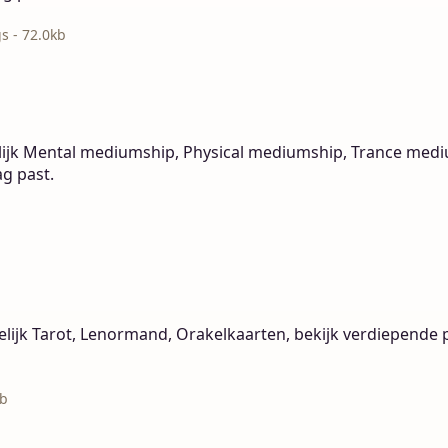
s - 72.0kb
jk Mental mediumship, Physical mediumship, Trance mediu
ag past.
lijk Tarot, Lenormand, Orakelkaarten, bekijk verdiepende pa
kb