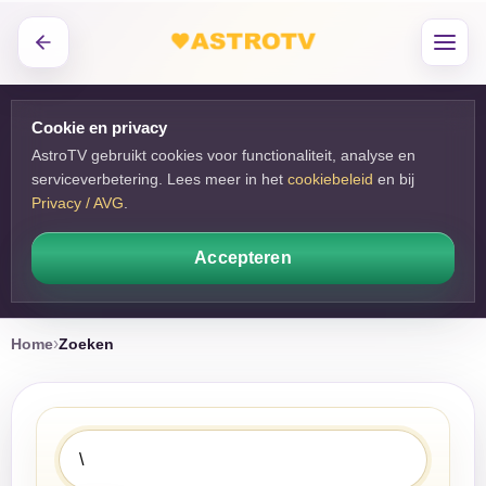
Cookie en privacy
AstroTV gebruikt cookies voor functionaliteit, analyse en
serviceverbetering. Lees meer in het
cookiebeleid
en bij 
Privacy / AVG
.
Accepteren
Home
Zoeken