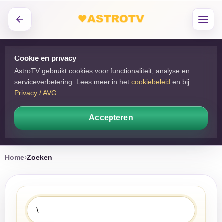
Cookie en privacy
AstroTV gebruikt cookies voor functionaliteit, analyse en
serviceverbetering. Lees meer in het
cookiebeleid
en bij 
Privacy / AVG
.
Accepteren
Home
Zoeken