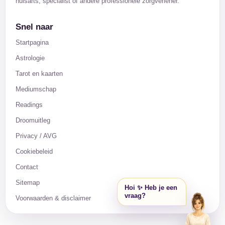
huisarts, specialist of andere professionele zorgverlener.
Snel naar
Startpagina
Astrologie
Tarot en kaarten
Mediumschap
Readings
Droomuitleg
Privacy / AVG
Cookiebeleid
Contact
Sitemap
Hoi ✨ Heb je een
vraag?
Voorwaarden & disclaimer