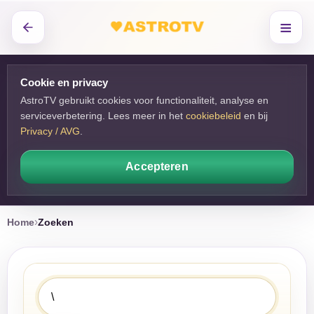
≡
Cookie en privacy
AstroTV gebruikt cookies voor functionaliteit, analyse en
serviceverbetering. Lees meer in het
cookiebeleid
en bij 
Privacy / AVG
.
Accepteren
Home
Zoeken