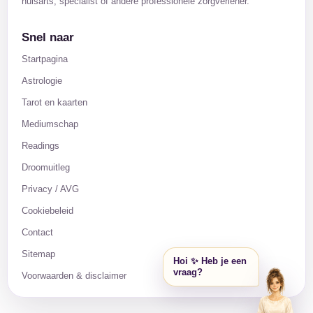
huisarts, specialist of andere professionele zorgverlener.
Snel naar
Startpagina
Astrologie
Tarot en kaarten
Mediumschap
Readings
Droomuitleg
Privacy / AVG
Cookiebeleid
Contact
Sitemap
Hoi ✨ Heb je een
vraag?
Voorwaarden & disclaimer