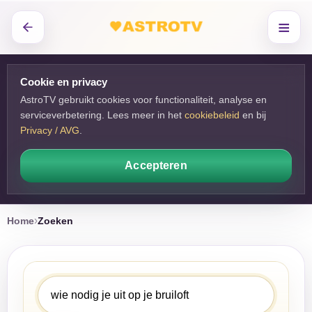
≡
Cookie en privacy
AstroTV gebruikt cookies voor functionaliteit, analyse en
serviceverbetering. Lees meer in het
cookiebeleid
en bij 
Privacy / AVG
.
Accepteren
Home
Zoeken