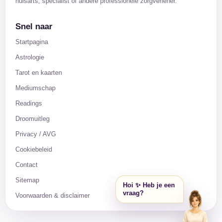
huisarts, specialist of andere professionele zorgverlener.
Snel naar
Startpagina
Astrologie
Tarot en kaarten
Mediumschap
Readings
Droomuitleg
Privacy / AVG
Cookiebeleid
Contact
Sitemap
Hoi ✨ Heb je een
vraag?
Voorwaarden & disclaimer