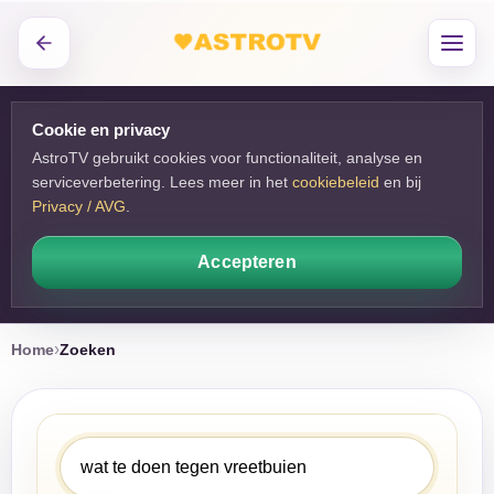
Cookie en privacy
AstroTV gebruikt cookies voor functionaliteit, analyse en
serviceverbetering. Lees meer in het
cookiebeleid
en bij 
Privacy / AVG
.
Accepteren
Home
Zoeken