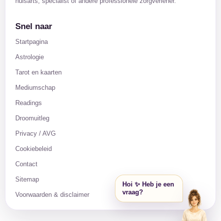
huisarts, specialist of andere professionele zorgverlener.
Snel naar
Startpagina
Astrologie
Tarot en kaarten
Mediumschap
Readings
Droomuitleg
Privacy / AVG
Cookiebeleid
Contact
Sitemap
Hoi ✨ Heb je een
vraag?
Voorwaarden & disclaimer