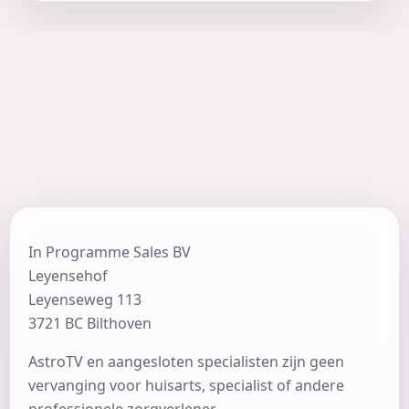
jij bent de moeite waard. Het is namelijk ook nog
eens je geboorterecht, net als dat van een ander! Ik
spreek je graag, Liefs Yvonne.
Je kunt Yvonne bellen met vragen over astrologie,
werk, toekomst.
In Programme Sales BV
Leyensehof
Leyenseweg 113
3721 BC Bilthoven
AstroTV en aangesloten specialisten zijn geen
vervanging voor huisarts, specialist of andere
professionele zorgverlener.