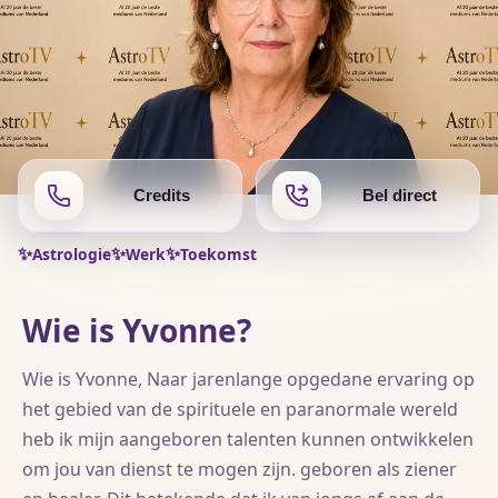
Credits
Bel direct
Yvonne ✨
✨
✨
✨
Astrologie
Werk
Toekomst
Medium | Paragnost | Tarotist | Numeroloog |
Astroloog | I Tjing | Coaching
Wie is Yvonne?
★★★★★
5,0 (0 reviews)
Wie is Yvonne, Naar jarenlange opgedane ervaring op
Contact met overledenen
Verleden, heden en toekomst
Hulp
het gebied van de spirituele en paranormale wereld
heb ik mijn aangeboren talenten kunnen ontwikkelen
Wie is Yvonne, Naar jarenlange opgedane ervaring op
om jou van dienst te mogen zijn. geboren als ziener
het gebied van de spirituele en paranormale wereld